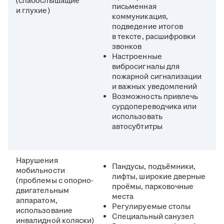
(слабослышащие
письменная
и глухие)
коммуникация,
подведение итогов
в тексте, расшифровки
звонков
Настроенные
вибросигналы для
пожарной сигнализации
и важных уведомлений
Возможность привлечь
сурдопереводчика или
использовать
автосубтитры
Нарушения
Пандусы, подъёмники,
мобильности
лифты, широкие дверные
(проблемы с опорно-
проёмы, парковочные
двигательным
места
аппаратом,
Регулируемые столы
использование
Специальный санузел
инвалидной коляски)