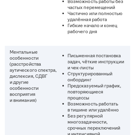
Возможность работы без
частых перемещений
Частично или полностью
удалённая работа
Гибкие начало и конец
рабочего дня
Ментальные
Письменная постановка
особенности
задач, чёткие инструкции
(расстройства
и чек‑листы
аутического спектра,
Структурированный
дислексия, СДВГ
онбординг
и другие
Предсказуемый график,
особенности
повторяющиеся
восприятия
процессы
и внимания)
Возможность работать
в тишине или удалённо
Без регулярной
многозадачности,
срочных переключений
и интенсивной