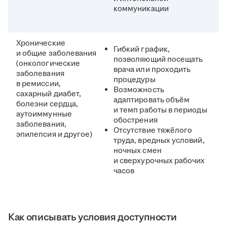
коммуникации
Хронические
Гибкий график,
и общие заболевания
позволяющий посещать
(онкологические
врача или проходить
заболевания
процедуры
в ремиссии,
Возможность
сахарный диабет,
адаптировать объём
болезни сердца,
и темп работы в периоды
аутоиммунные
обострения
заболевания,
Отсутствие тяжёлого
эпилепсия и другое)
труда, вредных условий,
ночных смен
и сверхурочных рабочих
часов
Как описывать условия доступности