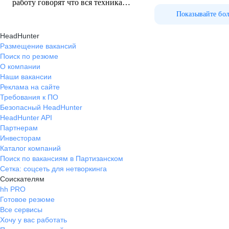
работу говорят что вся техника
новая, но это ложь, легковые
Показывайте бо
машины от 2 лет и старше, а про
HeadHunter
грузовую вообще молчу, если не
Размещение вакансий
ошибаюсь, то начинается от 10 лет.
Поиск по резюме
Можно просто несколько дней и
О компании
более просидеть на ремонте в
Наши вакансии
ожидании запчастейи это
Реклама на сайте
оплачивается копейками и
Требования к ПО
руководство относится к этому,
Безопасный HeadHunter
как будто эта ваша вина. Бытовые
HeadHunter API
условия очень радуют, есть баня,
Партнерам
душь, прачечная, теплый туалет,
Инвесторам
Каталог компаний
своя столовая, в этом все хорошо.
Поиск по вакансиям в Партизанском
Сетка: соцсеть для нетворкинга
Соискателям
hh PRO
Готовое резюме
Все сервисы
Хочу у вас работать