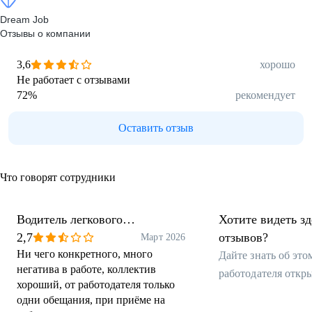
Dream Job
Отзывы о компании
3,6
хорошо
Не работает с отзывами
72
%
рекомендует
Оставить отзыв
Что говорят сотрудники
Водитель легкового
Хотите видеть з
автомобиля
2,7
отзывов?
Март 2026
Ни чего конкретного, много
Дайте знать об эт
негатива в работе, коллектив
работодателя откр
хороший, от работодателя только
одни обещания, при приёме на