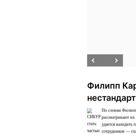
/
Филипп Кар
нестандар
По словам Филипп
рассматривают их 
удается находить 
сотрудников — гл