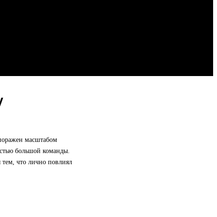
у
 поражен масштабом
астью большой команды.
я тем, что лично повлиял